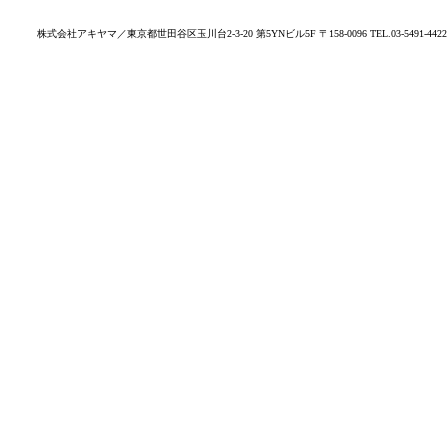
株式会社アキヤマ／東京都世田谷区玉川台2-3-20 第5YNビル5F 〒158-0096 TEL.03-5491-4422